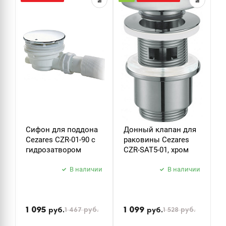
ДУШ
ДУШЕВЫЕ ГАРНИТУРЫ
Сифон для поддона
Донный клапан для
Д
Cezares CZR-01-90 с
раковины Cezares
р
гидрозатвором
CZR-SAT5-01, хром
C
В наличии
В наличии
П
н
1 095
1 099
1 467
руб.
1 528
руб.
руб.
руб.