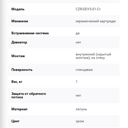
Модель
CZR-DEV5-01-Cr
Механизм
керамический картридж
Встраиваемая система
да
Девиатор
нет
внутренний (скрытый
Монтаж
монтаж), на стену
Поверхность
глянцевая
Вес, кг
1
Защита от обратного
нет
потока
Материал
латунь
Цвет
хром