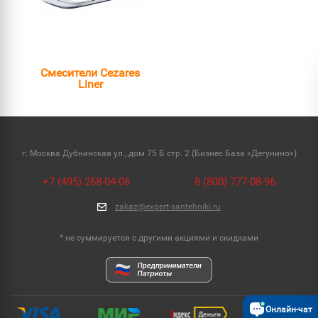
Смесители Cezares
Liner
г. Москва Дубнинская ул., дом 75 Б стр. 2 (Бизнес База «Дегунино»)
+7 (495) 268-04-06
8 (800) 777-08-96
zakaz@expert-santehniki.ru
* не суммируется с другими акциями и скидками
Онлайн-чат