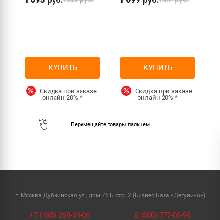
1 095
1 099
1 522
руб.
1 517
руб.
руб.
руб.
КУПИТЬ
КУПИТЬ
Скидка при заказе
Скидка при заказе
онлайн
20%
*
онлайн
20%
*
г. Москва Дубнинская ул., дом 75 Б стр. 2 (Бизнес База «Дегунино»)
+7 (495) 268-04-06
8 (800) 777-08-96