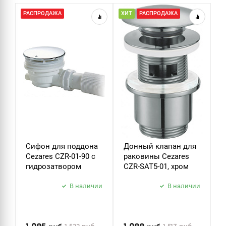
РАСПРОДАЖА
ХИТ
РАСПРОДАЖА
Х
ДУШ
ДУШЕВЫЕ ГАРНИТУРЫ
Сифон для поддона
Донный клапан для
Д
Cezares CZR-01-90 с
раковины Cezares
р
гидрозатвором
CZR-SAT5-01, хром
C
В наличии
В наличии
П
н