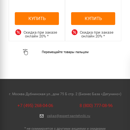
КУПИТЬ
КУПИТЬ
Скидка при заказе
Скидка при заказе
онлайн
20%
*
онлайн
20%
*
г. Москва Дубнинская ул., дом 75 Б стр. 2 (Бизнес База «Дегунино»)
+7 (495) 268-04-06
8 (800) 777-08-96
zakaz@expert-santehniki.ru
* не суммируется с другими акциями и скидками