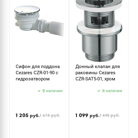
ДУШЕВЫЕ ГАРНИТУРЫ
Сифон для поддона
Донный клапан для
Д
Cezares CZR-01-90 с
раковины Cezares
р
гидрозатвором
CZR-SAT5-01, хром
C
В наличии
В наличии
П
н
1 205
1 099
1 674
руб.
1 495
руб.
руб.
руб.