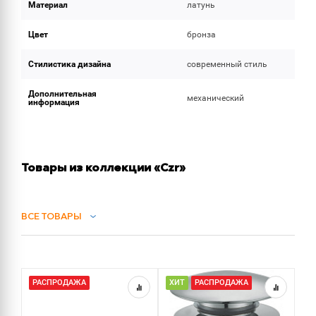
Материал
латунь
Цвет
бронза
Стилистика дизайна
современный стиль
Дополнительная
механический
информация
Товары из коллекции «Czr»
ВСЕ ТОВАРЫ
СИФОНЫ
РАСПРОДАЖА
ХИТ
РАСПРОДАЖА
Х
ДУШ