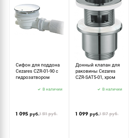
ДУШЕВЫЕ ГАРНИТУРЫ
Сифон для поддона
Донный клапан для
Д
Cezares CZR-01-90 с
раковины Cezares
р
гидрозатвором
CZR-SAT5-01, хром
C
В наличии
В наличии
П
н
1 095
1 099
1 511
руб.
1 517
руб.
руб.
руб.