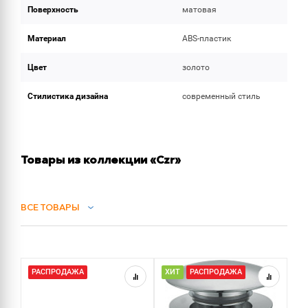
Поверхность
матовая
Материал
ABS-пластик
Цвет
золото
Стилистика дизайна
современный стиль
Товары из коллекции «Czr»
ВСЕ ТОВАРЫ
СИФОНЫ
РАСПРОДАЖА
ХИТ
РАСПРОДАЖА
Х
ДУШ