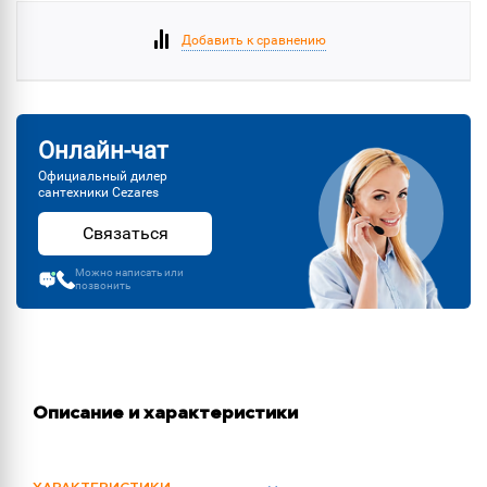
Добавить к сравнению
Онлайн-чат
Официальный дилер
сантехники Cezares
Связаться
Можно написать или
позвонить
Описание и характеристики