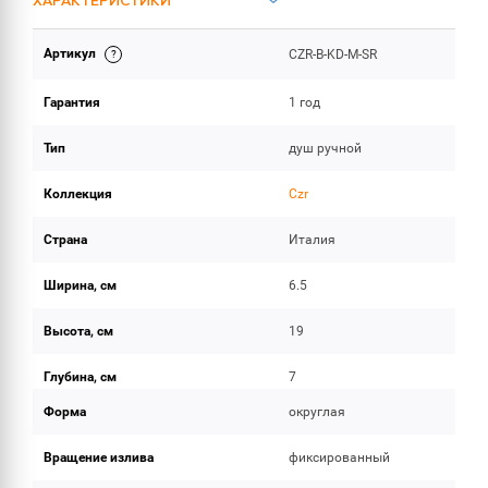
ХАРАКТЕРИСТИКИ
Артикул
CZR-B-KD-M-SR
ОБЪЕМ ПОСТАВКИ
Гарантия
1 год
Тип
душ ручной
Коллекция
Czr
Страна
Италия
Ширина, см
6.5
Высота, см
19
Глубина, см
7
Форма
округлая
Вращение излива
фиксированный