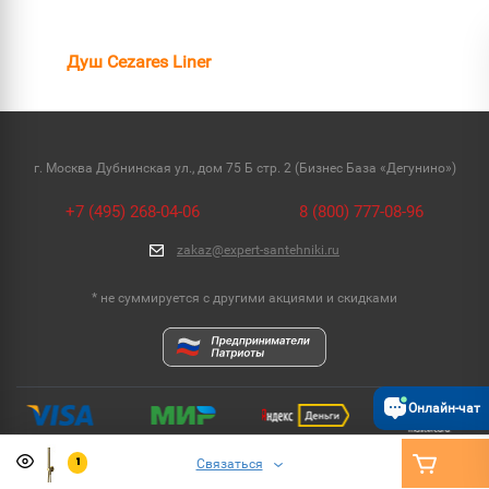
Душ Cezares Liner
г. Москва Дубнинская ул., дом 75 Б стр. 2 (Бизнес База «Дегунино»)
+7 (495) 268-04-06
8 (800) 777-08-96
zakaz@expert-santehniki.ru
* не суммируется с другими акциями и скидками
Онлайн-чат
Связаться
1