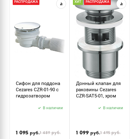
РАСПРОДАЖА
ХИТ
РАСПРОДАЖА
Х
ДУШ
ДУШЕВЫЕ ГАРНИТУРЫ
Сифон для поддона
Донный клапан для
Д
Cezares CZR-01-90 с
раковины Cezares
р
гидрозатвором
CZR-SAT5-01, хром
C
В наличии
В наличии
П
н
1 095
1 099
1 489
руб.
1 495
руб.
руб.
руб.