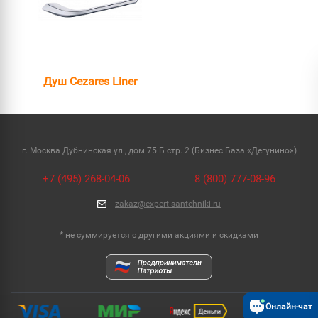
Душ Cezares Liner
г. Москва Дубнинская ул., дом 75 Б стр. 2 (Бизнес База «Дегунино»)
+7 (495) 268-04-06
8 (800) 777-08-96
zakaz@expert-santehniki.ru
* не суммируется с другими акциями и скидками
Онлайн-чат