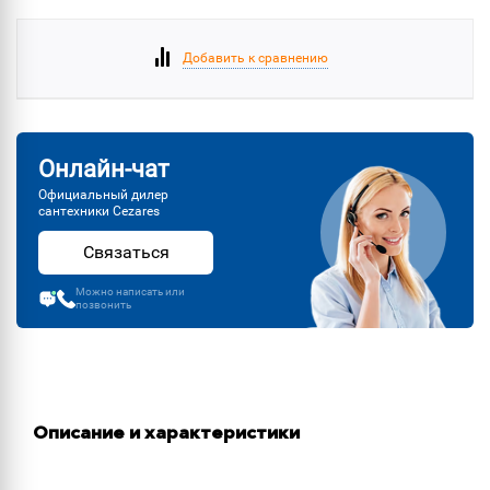
Добавить к сравнению
Онлайн-чат
Официальный дилер
сантехники Cezares
Связаться
Можно написать или
позвонить
Описание и характеристики