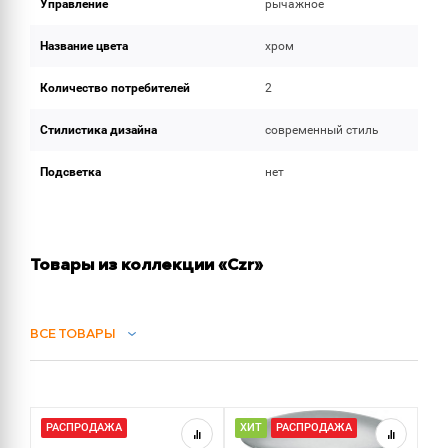
Управление
рычажное
Название цвета
хром
Количество потребителей
2
Стилистика дизайна
современный стиль
Подсветка
нет
Товары из коллекции «Czr»
ВСЕ ТОВАРЫ
СИФОНЫ
РАСПРОДАЖА
ХИТ
РАСПРОДАЖА
Х
ДУШ