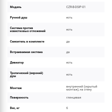
Модель
CZR-B-DSIP-01
Ручной душ
есть
Система против
есть
известковых отложений
Смеситель в комплекте
да
Встраиваемая система
да
Девиатор
есть
Тропический (верхний)
есть
душ
внутренний (скрытый
Монтаж
монтаж), на стену
Поверхность
глянцевая
Вес, кг
6