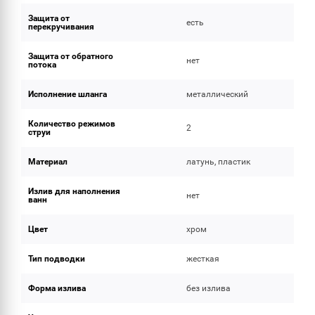
Защита от
есть
перекручивания
Защита от обратного
нет
потока
Исполнение шланга
металлический
Количество режимов
2
струи
Материал
латунь, пластик
Излив для наполнения
нет
ванн
Цвет
хром
Тип подводки
жесткая
Форма излива
без излива