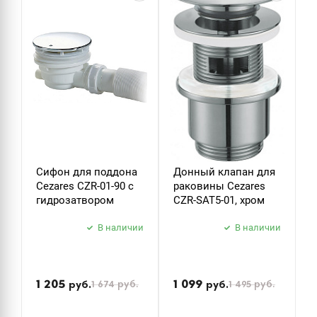
ДУШЕВЫЕ ГАРНИТУРЫ
Сифон для поддона
Донный клапан для
Д
Cezares CZR-01-90 с
раковины Cezares
р
гидрозатвором
CZR-SAT5-01, хром
C
В наличии
В наличии
П
н
1 205
1 099
1 674
руб.
1 495
руб.
руб.
руб.