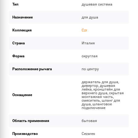
Тип
душевая система
Назначение
для душа
Коллекция
Czr
Страна
Италия
Форма
округлая
Расположение рычага
по центру
держатель для душа,
дивертор, душевая
лейка, кронштейн для
верхнего душа, скрытая
Оснащение
монтажная часть,
смеситель, шланг для
душа, шланговое
подключение
Область применения
бытовая
Производство
Cezares