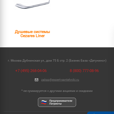
Душевые системы
Cezares Liner
г. Москва Дубнинская ул., дом 75 Б стр. 2 (Бизнес База «Дегунино»)
+7 (495) 268-04-06
8 (800) 777-08-96
zakaz@expert-santehniki.ru
* не суммируется с другими акциями и скидками