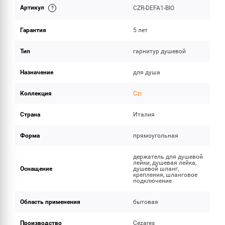
Артикул
CZR-DEFA1-BIO
ОБЪЕМ ПОСТАВКИ
Гарантия
5 лет
Тип
гарнитур душевой
Назначение
для душа
Коллекция
Czr
Страна
Италия
Форма
прямоугольная
держатель для душевой
лейки, душевая лейка,
Оснащение
душевой шланг,
крепления, шланговое
подключение
Область применения
бытовая
Производство
Cezares