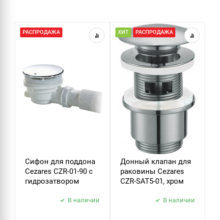
СИФОНЫ
РАСПРОДАЖА
ХИТ
РАСПРОДАЖА
Х
ДУШ
ДУШЕВЫЕ ГАРНИТУРЫ
Сифон для поддона
Донный клапан для
Д
Cezares CZR-01-90 с
раковины Cezares
р
гидрозатвором
CZR-SAT5-01, хром
C
В наличии
В наличии