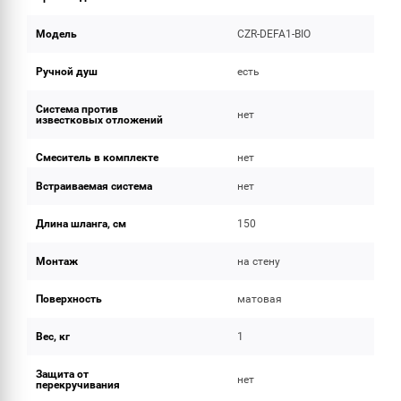
Модель
CZR-DEFA1-BIO
Ручной душ
есть
Система против
нет
известковых отложений
Смеситель в комплекте
нет
Встраиваемая система
нет
Длина шланга, см
150
Монтаж
на стену
Поверхность
матовая
Вес, кг
1
Защита от
нет
перекручивания