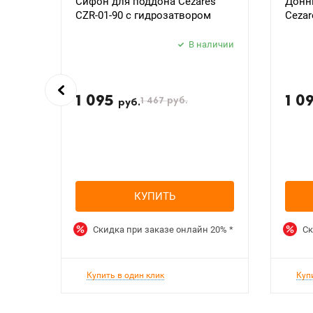
Сифон для поддона Cezares
Донн
CZR-01-90 с гидрозатвором
Cezar
В наличии
1 095
1 0
1 467
руб.
руб.
КУПИТЬ
Скидка при заказе онлайн
20%
*
Ск
Купить в один клик
Куп