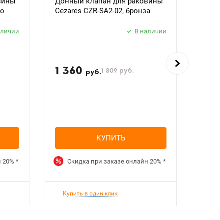
вины
Донный клапан для раковины
Душе
то
Cezares CZR-SA2-02, бронза
DEFA
аличии
В наличии
1 360
5 
1 809
руб.
руб.
КУПИТЬ
н
20%
*
Скидка при заказе онлайн
20%
*
Ск
Купить в один клик
Куп