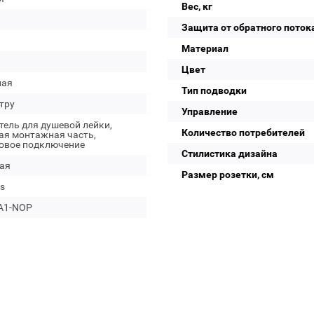
Вес, кг
Защита от обратного поток
Материал
Цвет
лая
Тип подводки
тру
Управление
ель для душевой лейки,
Количество потребителей
ая монтажная часть,
овое подключение
Стилистика дизайна
ая
Размер розетки, см
s
A1-NOP