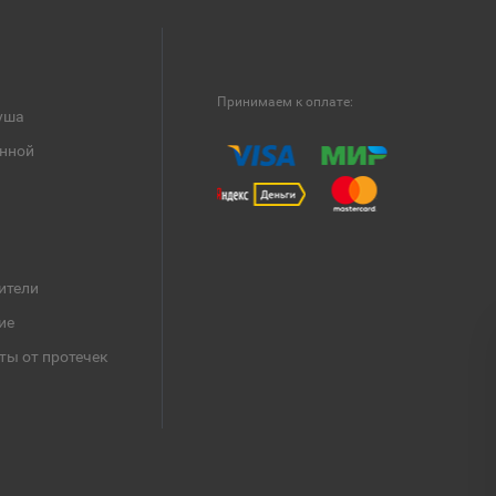
Принимаем к оплате:
уша
анной
ители
ие
ты от протечек