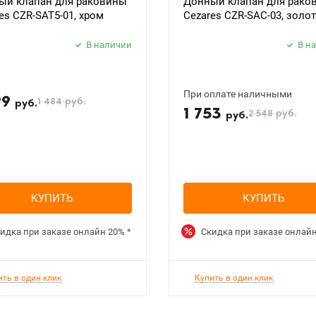
ый клапан для раковины
Донный клапан для рако
es CZR-SAT5-01, хром
Cezares CZR-SAC-03, золо
В наличии
В н
При оплате наличными
99
1 484
руб.
руб.
1 753
2 548
руб.
руб.
КУПИТЬ
КУПИТЬ
идка при заказе онлайн
20%
*
Скидка при заказе онлай
ить в один клик
Купить в один клик