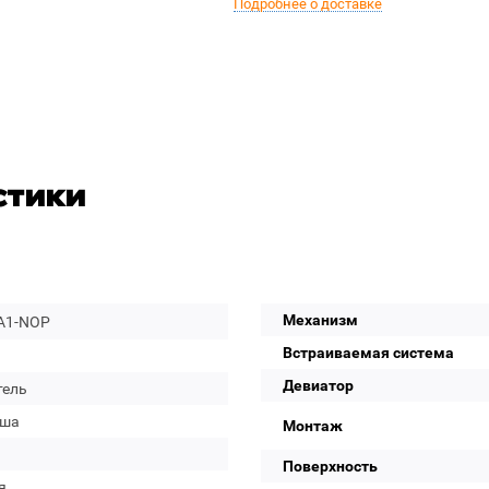
Подробнее о доставке
стики
Механизм
A1-NOP
Встраиваемая система
Девиатор
тель
уша
Монтаж
Поверхность
я