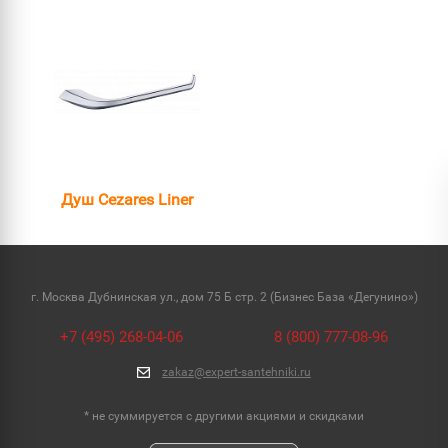
Душ Cezares Liner
г. Москва Дубнинская ул., дом 75 Б стр. 2 (Бизнес База «Дегунино»)
+7 (495) 268-04-06
8 (800) 777-08-96
zakaz@expert-santehniki.ru
* не суммируется с другими акциями и скидками