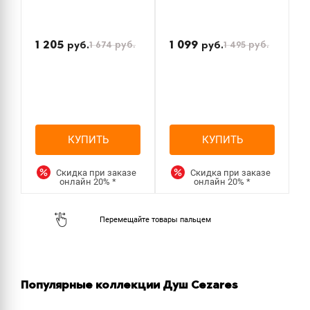
П
н
1 205
1 099
1 674
руб.
1 495
руб.
руб.
руб.
КУПИТЬ
КУПИТЬ
Скидка при заказе
Скидка при заказе
онлайн
20%
*
онлайн
20%
*
Популярные коллекции Душ Cezares