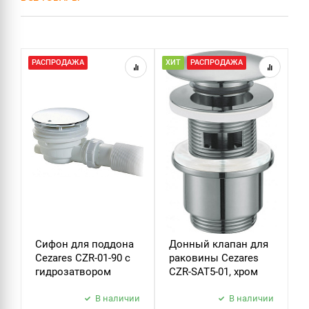
СИФОНЫ
РАСПРОДАЖА
ХИТ
РАСПРОДАЖА
Х
ДУШ
ДУШЕВЫЕ ГАРНИТУРЫ
Сифон для поддона
Донный клапан для
Д
Cezares CZR-01-90 с
раковины Cezares
р
гидрозатвором
CZR-SAT5-01, хром
C
В наличии
В наличии