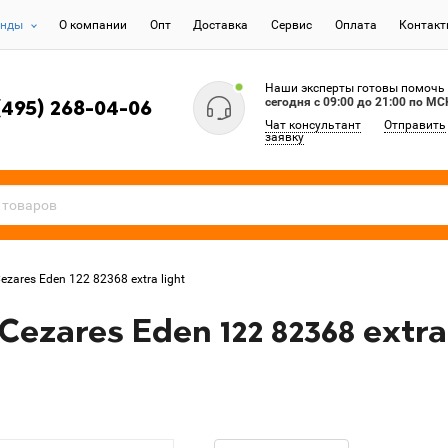
енды
О компании
Опт
Доставка
Сервис
Оплата
Контак
Наши эксперты готовы помочь
сегодня c 09:00 до 21:00 по МС
(495) 268-04-06
Чат консультант
Отправить
заявку
ares Eden 122 82368 extra light
zares Eden 122 82368 extra 