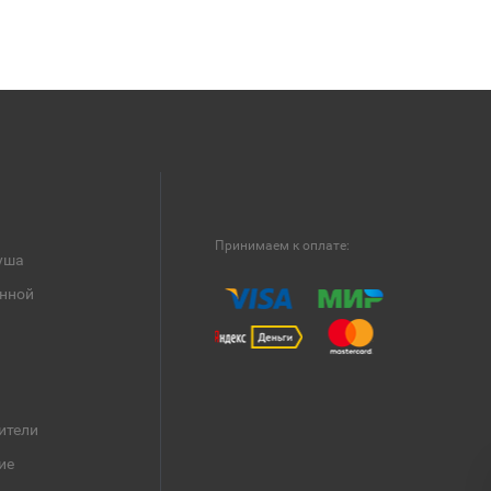
Принимаем к оплате:
уша
анной
ители
ие