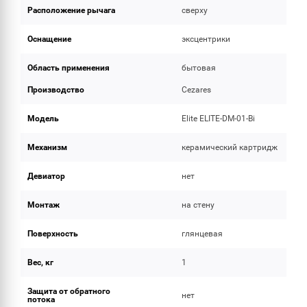
Расположение рычага
сверху
Оснащение
эксцентрики
Область применения
бытовая
Производство
Cezares
Модель
Elite ELITE-DM-01-Bi
Механизм
керамический картридж
Девиатор
нет
Монтаж
на стену
Поверхность
глянцевая
Вес, кг
1
Защита от обратного
нет
потока