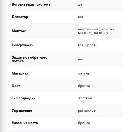
Встраиваемая система
да
Девиатор
есть
внутренний (скрытый
Монтаж
монтаж), на стену
Поверхность
глянцевая
Защита от обратного
нет
потока
Материал
латунь
Цвет
бронза
Тип подводки
жесткая
Управление
рычажное
Название цвета
бронза