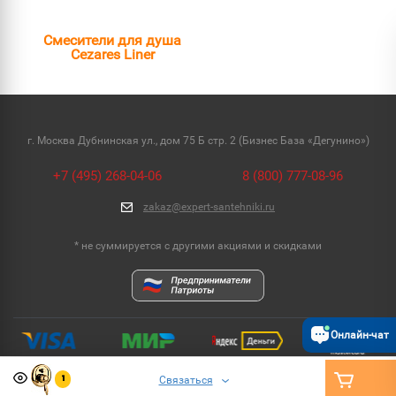
Смесители для душа
Cezares Liner
г. Москва Дубнинская ул., дом 75 Б стр. 2 (Бизнес База «Дегунино»)
+7 (495) 268-04-06
8 (800) 777-08-96
zakaz@expert-santehniki.ru
* не суммируется с другими акциями и скидками
Онлайн-чат
Связаться
1