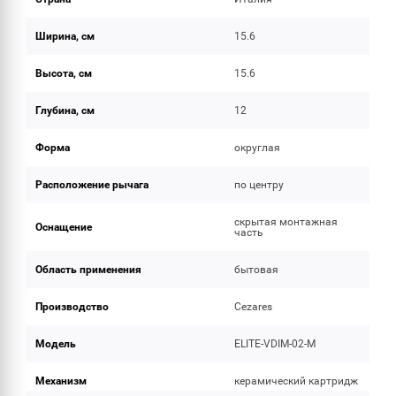
Ширина, см
15.6
Высота, см
15.6
Глубина, см
12
Форма
округлая
Расположение рычага
по центру
скрытая монтажная
Оснащение
часть
Область применения
бытовая
Производство
Cezares
Модель
ELITE-VDIM-02-M
Механизм
керамический картридж