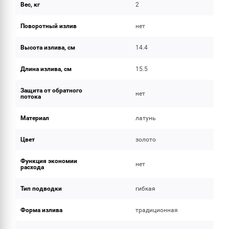
Вес, кг
2
Поворотный излив
нет
Высота излива, см
14.4
Длина излива, см
15.5
Защита от обратного
нет
потока
Материал
латунь
Цвет
золото
Функция экономии
нет
расхода
Тип подводки
гибкая
Форма излива
традиционная