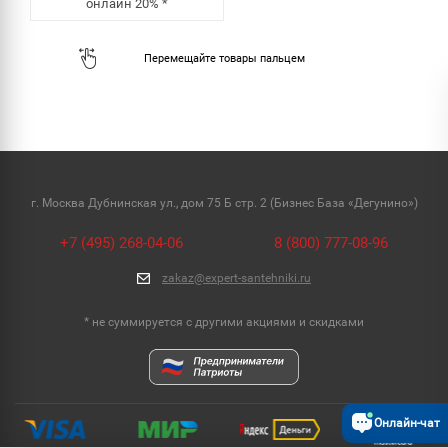
онлайн
20%
*
г. Москва Дубнинская ул., дом 75 Б стр. 2 (Бизнес База «Дегунино»)
+7 (495) 268-04-06
8 (800) 777-08-96
zakaz@expert-santehniki.ru
* не суммируется с другими акциями и скидками
Онлайн-чат