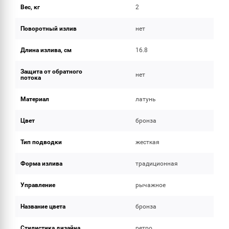
Вес, кг
2
Поворотный излив
нет
Длина излива, см
16.8
Защита от обратного
нет
потока
Материал
латунь
Цвет
бронза
Тип подводки
жесткая
Форма излива
традиционная
Управление
рычажное
Название цвета
бронза
Стилистика дизайна
ретро