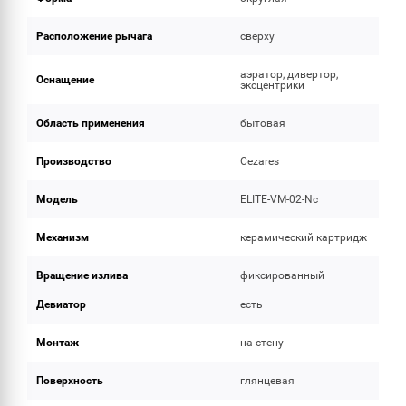
Расположение рычага
сверху
аэратор, дивертор,
Оснащение
эксцентрики
Область применения
бытовая
Производство
Cezares
Модель
ELITE-VM-02-Nc
Механизм
керамический картридж
Вращение излива
фиксированный
Девиатор
есть
Монтаж
на стену
Поверхность
глянцевая