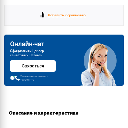
Добавить к сравнению
Онлайн-чат
Официальный дилер
сантехники Cezares
Связаться
Можно написать или
позвонить
Описание и характеристики