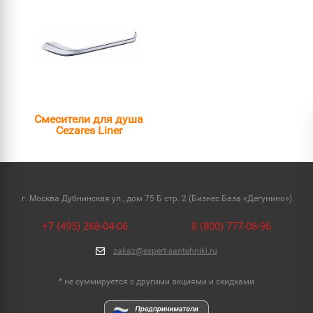
Смесители для душа
Cezares Liner
г. Москва Дубнинская ул., дом 75 Б стр. 2 (Бизнес База «Дегунино»)
+7 (495) 268-04-06
8 (800) 777-08-96
zakaz@expert-santehniki.ru
* не суммируется с другими акциями и скидками