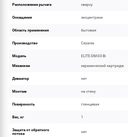
Расположение рычага
сверху
Оснащение
эксцентрики
Область применения
бытовая
Производство
Cezares
Модель
ELITE-DM-03-Bi
Механизм
керамический картридж
Девиатор
нет
Монтаж
на стену
Поверхность
глянцевая
Вес, кг
1
Защита от обратного
нет
потока