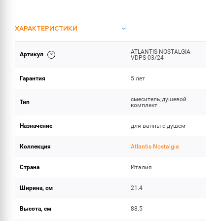
ХАРАКТЕРИСТИКИ
ATLANTIS-NOSTALGIA-
Артикул
ОБЪЕМ ПОСТАВКИ
VDPS-03/24
Гарантия
5 лет
смеситель;душевой
Тип
комплект
Назначение
для ванны с душем
Коллекция
Atlantis Nostalgia
Страна
Италия
Ширина, см
21.4
Высота, см
88.5