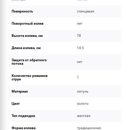
Поверхность
глянцевая
Поворотный излив
нет
Высота излива, см
78
Длина излива, см
14.5
Защита от обратного
нет
потока
Количество режимов
1
струи
Материал
латунь
Цвет
золото
Тип подводки
жесткая
Форма излива
традиционная