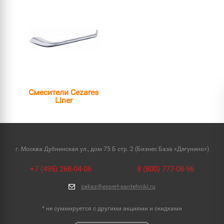
Смесители Cezares
Liner
г. Москва Дубнинская ул., дом 75 Б стр. 2 (Бизнес База «Дегунино»)
+7 (495) 268-04-06
8 (800) 777-08-96
zakaz@expert-santehniki.ru
* не суммируется с другими акциями и скидками