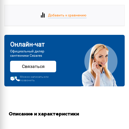
Добавить к сравнению
Онлайн-чат
Официальный дилер
сантехники Cezares
Связаться
Можно написать или
позвонить
Описание и характеристики