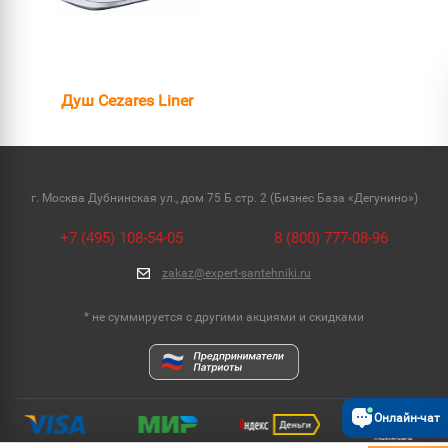
Душ Cezares Liner
г. Москва Дубнинская ул., дом 75 Б стр. 2 (Бизнес База «Дегунино»)
+7 (495) 108-54-05
8 (800) 777-08-96
zakaz@expert-santehniki.ru
* не суммируется с другими акциями и скидками
Онлайн-чат