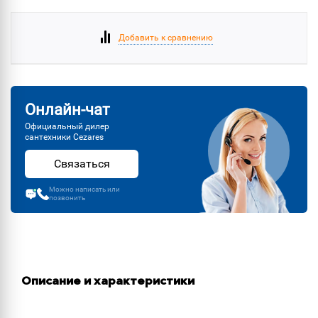
Добавить к сравнению
Онлайн-чат
Официальный дилер
сантехники Cezares
Связаться
Можно написать или
позвонить
Описание и характеристики