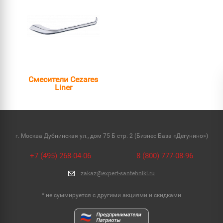
Смесители Cezares
Liner
г. Москва Дубнинская ул., дом 75 Б стр. 2 (Бизнес База «Дегунино»)
+7 (495) 268-04-06
8 (800) 777-08-96
zakaz@expert-santehniki.ru
* не суммируется с другими акциями и скидками