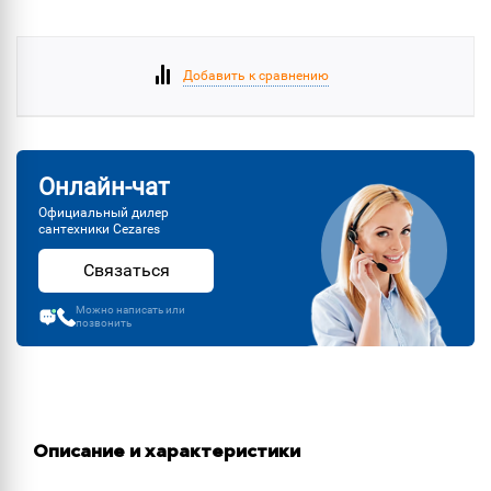
Добавить к сравнению
Онлайн-чат
Официальный дилер
сантехники Cezares
Связаться
Можно написать или
позвонить
Описание и характеристики