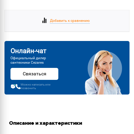
Добавить к сравнению
Онлайн-чат
Официальный дилер
сантехники Cezares
Связаться
Можно написать или
позвонить
Описание и характеристики