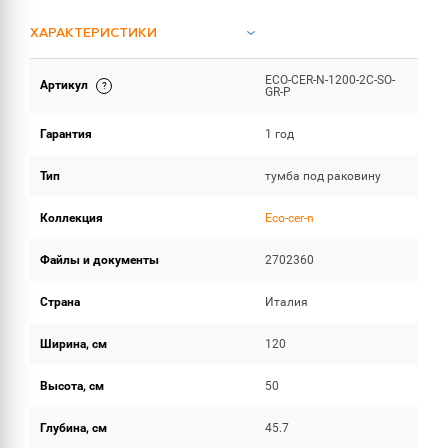
ХАРАКТЕРИСТИКИ
ECO-CER-N-1200-2C-SO-
Артикул
ИНСТРУКЦИИ И ДОКУМЕНТАЦИЯ
GR-P
Гарантия
1 год
ОБЪЕМ ПОСТАВКИ
Тип
тумба под раковину
Коллекция
Eco-cer-n
Файлы и документы
2702360
Страна
Италия
Ширина, см
120
Высота, см
50
Глубина, см
45.7