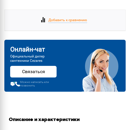
Добавить к сравнению
Онлайн-чат
Официальный дилер
сантехники Cezares
Связаться
Можно написать или
позвонить
Описание и характеристики