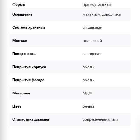
Форма
прямоугольная
Оснащение
механизм доводчика
Система хранения
с ящиками
Монтаж
подвесной
Поверхность
глянцевая
Покрытие корпуса
эмаль
Покрытие фасада
эмаль
Материал
МДФ
Цвет
белый
Стилистика дизайна
современный стиль