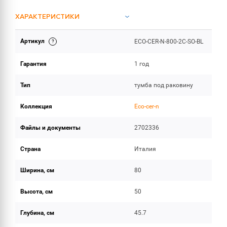
ХАРАКТЕРИСТИКИ
Артикул
ECO-CER-N-800-2C-SO-BL
ИНСТРУКЦИИ И ДОКУМЕНТАЦИЯ
Гарантия
1 год
ОБЪЕМ ПОСТАВКИ
Тип
тумба под раковину
Коллекция
Eco-cer-n
Файлы и документы
2702336
Страна
Италия
Ширина, см
80
Высота, см
50
Глубина, см
45.7