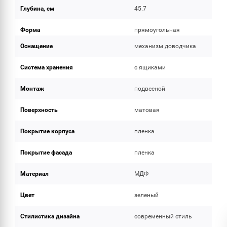
Глубина, см
45.7
Форма
прямоугольная
Оснащение
механизм доводчика
Система хранения
с ящиками
Монтаж
подвесной
Поверхность
матовая
Покрытие корпуса
пленка
Покрытие фасада
пленка
Материал
МДФ
Цвет
зеленый
Стилистика дизайна
современный стиль