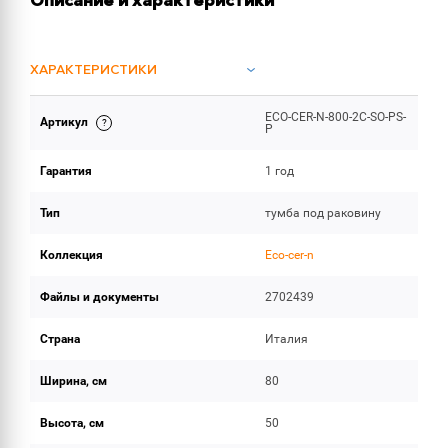
Описание и характеристики
ХАРАКТЕРИСТИКИ
ECO-CER-N-800-2C-SO-PS-
Артикул
ИНСТРУКЦИИ И ДОКУМЕНТАЦИЯ
P
Гарантия
1 год
ОБЪЕМ ПОСТАВКИ
Тип
тумба под раковину
Коллекция
Eco-cer-n
Файлы и документы
2702439
Страна
Италия
Ширина, см
80
Высота, см
50