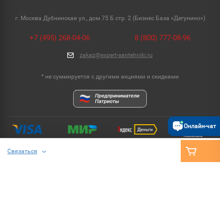
г. Москва Дубнинская ул., дом 75 Б стр. 2 (Бизнес База «Дегунино»)
+7 (495) 268-04-06
8 (800) 777-08-96
zakaz@expert-santehniki.ru
* не суммируется с другими акциями и скидками
Онлайн-чат
Связаться