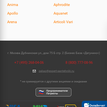
Anima
Aphrodite
Apollo
Aquanet
Arena
Articoli Vari
г. Москва Дубнинская ул., дом 75 Б стр. 2 (Бизнес База «Дегунино»)
+7 (495) 268-04-06
8 (800) 777-08-96
zakaz@expert-santehniki.ru
* не суммируется с другими акциями и скидками
Онлайн-чат