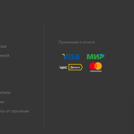
Принимаем к оплате:
уша
анной
ители
ие
ты от протечек