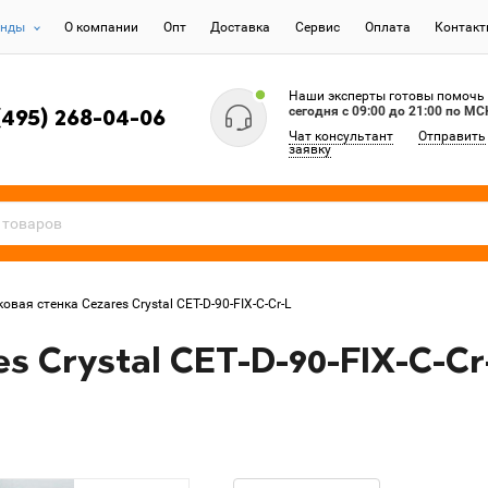
енды
О компании
Опт
Доставка
Сервис
Оплата
Контак
Наши эксперты готовы помочь
сегодня c 09:00 до 21:00 по МС
(495) 268-04-06
Чат консультант
Отправить
заявку
овая стенка Cezares Crystal CET-D-90-FIX-C-Cr-L
s Crystal CET-D-90-FIX-C-Cr