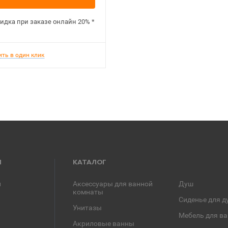
идка при заказе онлайн
20%
*
ить в один клик
Я
КАТАЛОГ
и
Аксессуары для ванной
Душ
комнаты
Сиденье для д
Унитазы
Мебель для в
Акриловые ванны