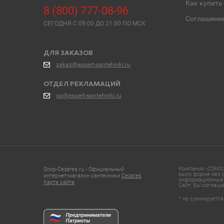
Как купить
8 (800) 777-08-96
Соглашени
СЕГОДНЯ C 09:00 ДО 21:00 ПО МСК
ДЛЯ ЗАКАЗОВ
zakaz@expert-santehniki.ru
ОТДЕЛ РЕКЛАМАЦИЙ
op@expert-santehniki.ru
Компания «СЭМС»
Shop-Cezares.ru - Официальный
было форме без р
интернет-магазин сантехники
Cezares
информационные 
Карта сайта
Сайт, Вы соглаша
* не суммируется