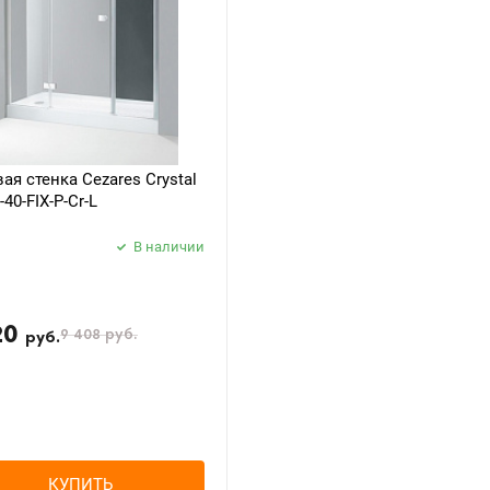
ая стенка Cezares Crystal
-40-FIX-P-Cr-L
В наличии
20
9 408
руб.
руб.
КУПИТЬ