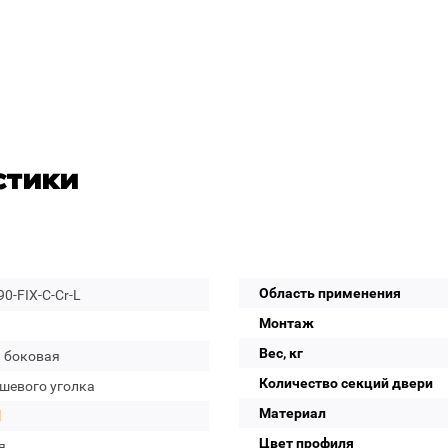
стики
Область применения
90-FIX-C-Cr-L
Монтаж
Вес, кг
а боковая
Количество секций двери
ушевого уголка
Материал
l
Цвет профиля
я