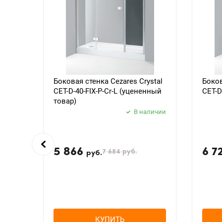
Боковая стенка Cezares Crystal
Боков
CET-D-40-FIX-P-Cr-L (уцененный
CET-D
товар)
В наличии
5 866
6 7
7 684
руб.
руб.
КУПИТЬ