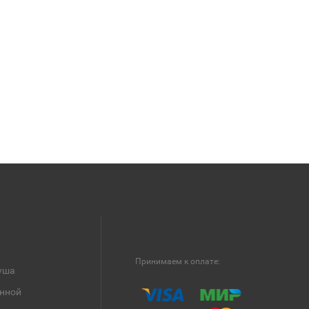
Принимаем к оплате:
уша
анной