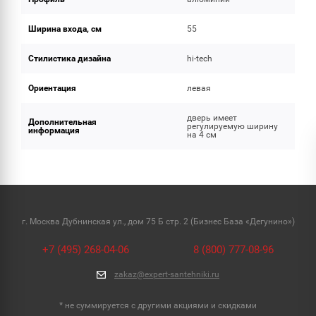
Ширина входа, см
55
Стилистика дизайна
hi-tech
Ориентация
левая
дверь имеет
Дополнительная
регулируемую ширину
информация
на 4 см
г. Москва Дубнинская ул., дом 75 Б стр. 2 (Бизнес База «Дегунино»)
+7 (495) 268-04-06
8 (800) 777-08-96
zakaz@expert-santehniki.ru
* не суммируется с другими акциями и скидками