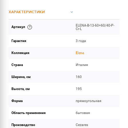
ХАРАКТЕРИСТИКИ
ELENA-B-13-60+60/40-P-
Артикул
ОБЪЕМ ПОСТАВКИ
Cr-L
Гарантия
3 года
Коллекция
Elena
Страна
Италия
Ширина, см
160
Высота, см
195
Форма
прямоугольная
Область применения
бытовая
Производство
Cezares