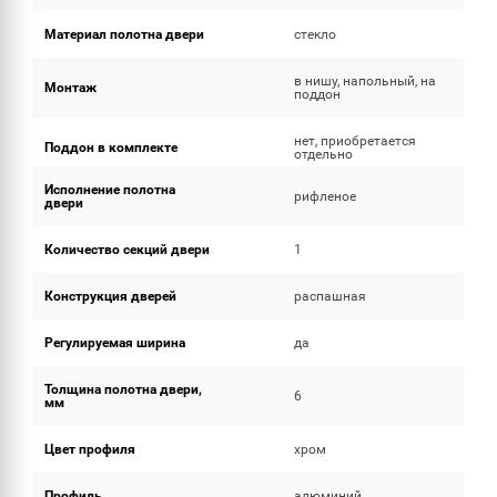
Материал полотна двери
стекло
в нишу, напольный, на
Монтаж
поддон
нет, приобретается
Поддон в комплекте
отдельно
Исполнение полотна
рифленое
двери
Количество секций двери
1
Конструкция дверей
распашная
Регулируемая ширина
да
Толщина полотна двери,
6
мм
Цвет профиля
хром
Профиль
алюминий