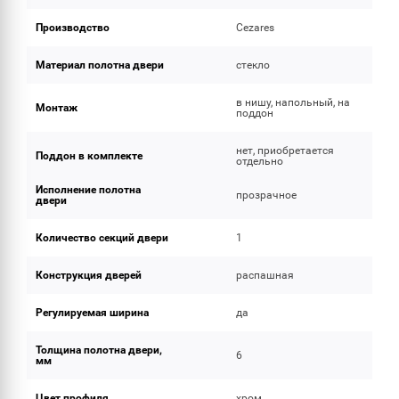
Производство
Cezares
Материал полотна двери
стекло
в нишу, напольный, на
Монтаж
поддон
нет, приобретается
Поддон в комплекте
отдельно
Исполнение полотна
прозрачное
двери
Количество секций двери
1
Конструкция дверей
распашная
Регулируемая ширина
да
Толщина полотна двери,
6
мм
Цвет профиля
хром