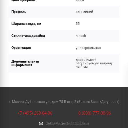
Профиль
алюминий
Ширина входа, см
55
Стилистика дизайна
hi-tech
Ориентация
универсальная
дверь имеет
Дополнительная
регулируемую ширину
информация
на 4 см
г. Москва Дубнинская ул., дом 75 Б стр. 2 (Бизнес База «Дегунино»)
+7 (495) 268-04-06
8 (800) 777-08-96
zakaz@expert-santehniki.ru