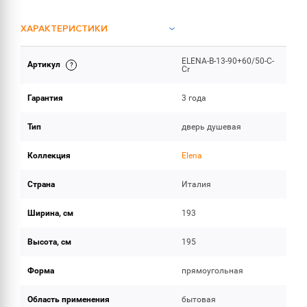
ХАРАКТЕРИСТИКИ
ELENA-B-13-90+60/50-C-
Артикул
ОБЪЕМ ПОСТАВКИ
Cr
Гарантия
3 года
Тип
дверь душевая
Коллекция
Elena
Страна
Италия
Ширина, см
193
Высота, см
195
Форма
прямоугольная
Область применения
бытовая