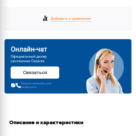
Добавить к сравнению
Онлайн-чат
Официальный дилер
сантехники Cezares
Связаться
Можно написать или
позвонить
Описание и характеристики