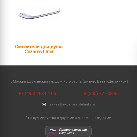
Смесители для душа
Cezares Liner
г. Москва Дубнинская ул., дом 75 Б стр. 2 (Бизнес База «Дегунино»)
+7 (495) 268-04-06
8 (800) 777-08-96
zakaz@expert-santehniki.ru
* не суммируется с другими акциями и скидками