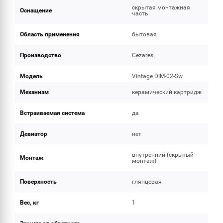
скрытая монтажная
Оснащение
часть
Область применения
бытовая
Производство
Cezares
Модель
Vintage DIM-02-Sw
Механизм
керамический картридж
Встраиваемая система
да
Девиатор
нет
внутренний (скрытый
Монтаж
монтаж)
Поверхность
глянцевая
Вес, кг
1