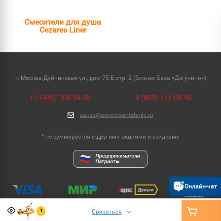
Смесители для душа
Cezares Liner
г. Москва Дубнинская ул., дом 75 Б стр. 2 (Бизнес База «Дегунино»)
+7 (495) 108-54-05
8 (800) 777-08-96
zakaz@expert-santehniki.ru
* не суммируется с другими акциями и скидками
Онлайн-чат
Связаться
1