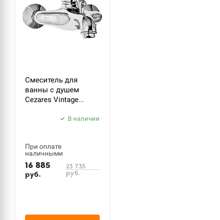
Смеситель для
ванны с душем
Cezares Vintage
VINTAGE-VM-01-Sw-N
В наличии
При оплате
наличными
16 885
23 735
руб.
руб.