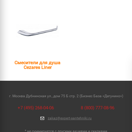
Смесители для душа
Cezares Liner
г. Москва Дубнинская ул., дом 75 Б стр. 2 (Бизнес База «Дегунино»)
+7 (495) 268-04-06
8 (800) 777-08-96
zakaz@expert-santehniki.ru
* не суммируется с другими акциями и скидками