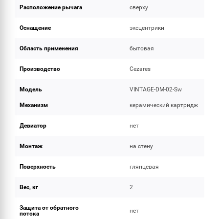
Расположение рычага
сверху
Оснащение
эксцентрики
Область применения
бытовая
Производство
Cezares
Модель
VINTAGE-DM-02-Sw
Механизм
керамический картридж
Девиатор
нет
Монтаж
на стену
Поверхность
глянцевая
Вес, кг
2
Защита от обратного
нет
потока