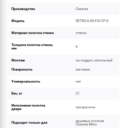
Производство
Cezares
Модель
RETRO-A-90-FIX-CP-G
Материал полотна стенки
стекло
Толщина полотна стенки,
6
мм
Монтаж
на поддон, напольный
Поверхность
матовая
Универсальность
нет
Вес, кг
21
Исполнение полотна
прозрачное
двери
душевых уголков
Подходит только для
Cezares Retro