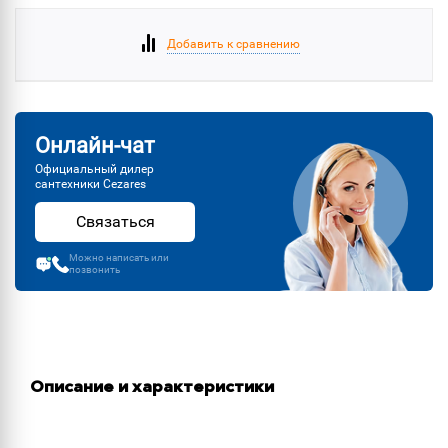
Добавить к сравнению
Онлайн-чат
Официальный дилер
сантехники Cezares
Связаться
Можно написать или
позвонить
Описание и характеристики