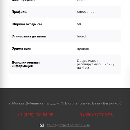
Профиль
алюминий
Ширина входа, см
58
Стилистика дизайна
hi-tech
Ориентация
правая
Дверь имеет
Дополнительная
регулируемую ширину
информация
на 4 см
г. Москва Дубнинская ул., дом 75 Б стр. 2 (Бизнес База «Дегунино»)
+7 (495) 108-54-05
8 (800) 777-08-96
zakaz@expert-santehniki.ru