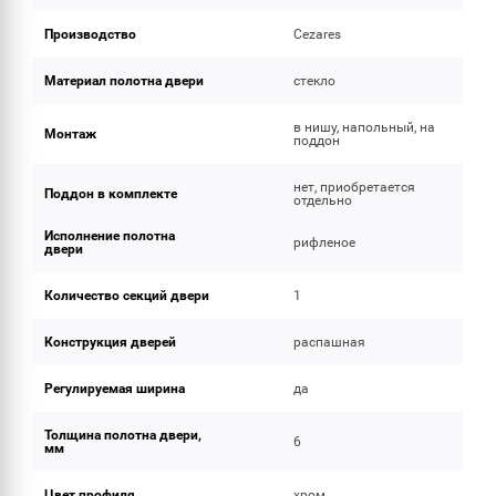
Производство
Cezares
Материал полотна двери
стекло
в нишу, напольный, на
Монтаж
поддон
нет, приобретается
Поддон в комплекте
отдельно
Исполнение полотна
рифленое
двери
Количество секций двери
1
Конструкция дверей
распашная
Регулируемая ширина
да
Толщина полотна двери,
6
мм
Цвет профиля
хром