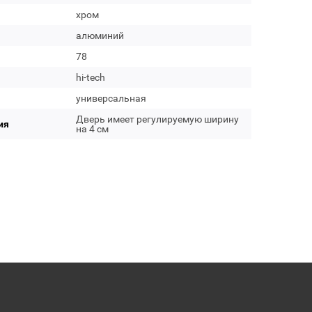
хром
алюминий
78
hi-tech
универсальная
Дверь имеет регулируемую ширину
ия
на 4 см