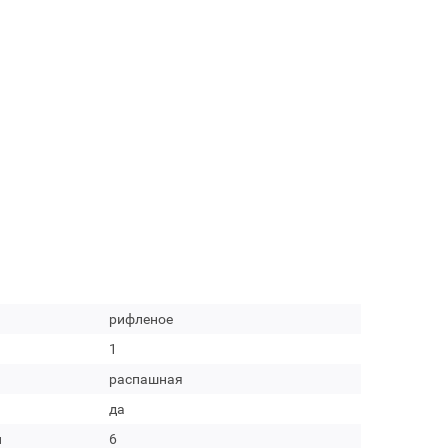
рифленое
1
распашная
да
м
6