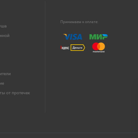
Принимаем к оплате:
уша
анной
ители
ие
ты от протечек