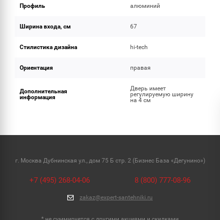
Профиль
алюминий
Ширина входа, см
67
Стилистика дизайна
hi-tech
Ориентация
правая
Дверь имеет
Дополнительная
регулируемую ширину
информация
на 4 см
г. Москва Дубнинская ул., дом 75 Б стр. 2 (Бизнес База «Дегунино»)
+7 (495) 268-04-06
8 (800) 777-08-96
zakaz@expert-santehniki.ru
* не суммируется с другими акциями и скидками