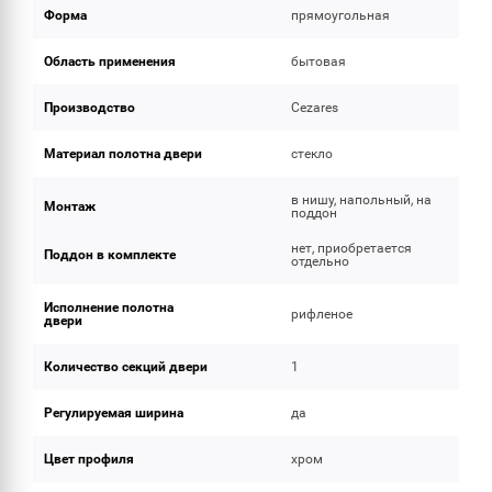
Форма
прямоугольная
Область применения
бытовая
Производство
Cezares
Материал полотна двери
стекло
в нишу, напольный, на
Монтаж
поддон
нет, приобретается
Поддон в комплекте
отдельно
Исполнение полотна
рифленое
двери
Количество секций двери
1
Регулируемая ширина
да
Цвет профиля
хром