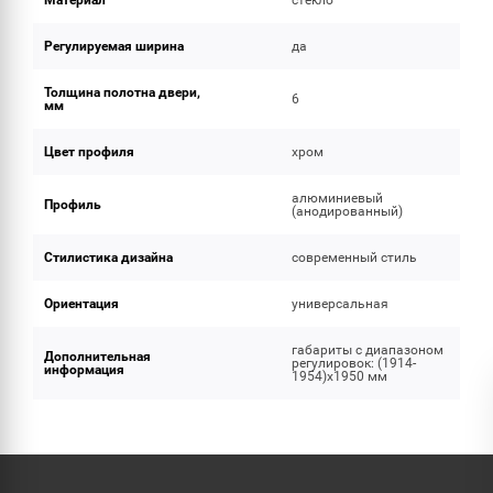
Материал
стекло
Регулируемая ширина
да
Толщина полотна двери,
6
мм
Цвет профиля
хром
алюминиевый
Профиль
(анодированный)
Стилистика дизайна
современный стиль
Ориентация
универсальная
габариты с диапазоном
Дополнительная
регулировок: (1914-
информация
1954)x1950 мм