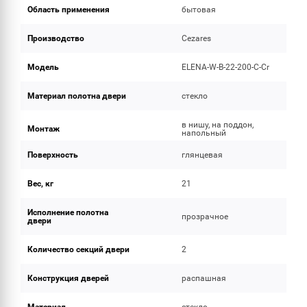
Область применения
бытовая
Производство
Cezares
Модель
ELENA-W-B-22-200-C-Cr
Материал полотна двери
стекло
в нишу, на поддон,
Монтаж
напольный
Поверхность
глянцевая
Вес, кг
21
Исполнение полотна
прозрачное
двери
Количество секций двери
2
Конструкция дверей
распашная