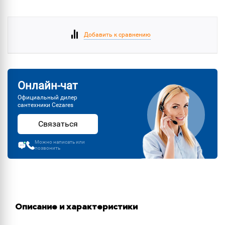
Добавить к сравнению
Онлайн-чат
Официальный дилер
сантехники Cezares
Связаться
Можно написать или
позвонить
Описание и характеристики