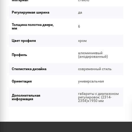
Материал
стекло
Регулируемая ширина
да
Толщина полотна двери,
6
мм
Цвет профиля
хром
алюминиевый
Профиль
(анодированный)
Стилистика дизайна
современный стиль
Ориентация
универсальная
габариты с диапазоном
Дополнительная
регулировок: (2314-
информация
2354)x1950 мм