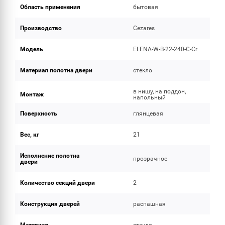
Область применения
бытовая
Производство
Cezares
Модель
ELENA-W-B-22-240-C-Cr
Материал полотна двери
стекло
в нишу, на поддон,
Монтаж
напольный
Поверхность
глянцевая
Вес, кг
21
Исполнение полотна
прозрачное
двери
Количество секций двери
2
Конструкция дверей
распашная