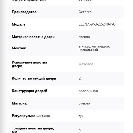
Производство
Cezares
Модель
ELENA-W-B-22-240-P-Cr
Материал полотна двери
стекло
в нишу, на поддон,
Монтаж
напольный
Исполнение полотна
матовое
двери
Количество секций двери
2
Конструкция дверей
распашная
Материал
стекло
Регулируемая ширина
да
Толщина полотна двери,
6
мм