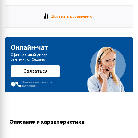
Добавить к сравнению
Онлайн-чат
Официальный дилер
сантехники Cezares
Связаться
Можно написать или
позвонить
Описание и характеристики