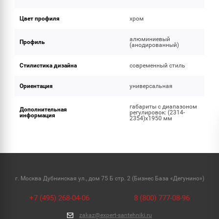
Цвет профиля
хром
алюминиевый
Профиль
(анодированный)
Стилистика дизайна
современный стиль
Ориентация
универсальная
габариты с диапазоном
Дополнительная
регулировок: (2314-
информация
2354)x1950 мм
г. Москва Дубнинская ул., дом 75 Б стр. 2 (Бизнес База «Дегунино»)
+7 (495) 268-04-06
8 (800) 777-08-96
zakaz@expert-santehniki.ru