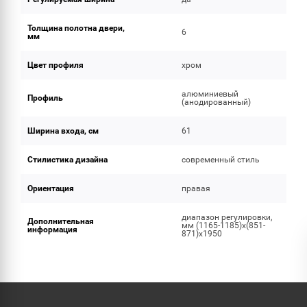
Толщина полотна двери,
6
мм
Цвет профиля
хром
алюминиевый
Профиль
(анодированный)
Ширина входа, см
61
Стилистика дизайна
современный стиль
Ориентация
правая
диапазон регулировки,
Дополнительная
мм (1165-1185)x(851-
информация
871)x1950