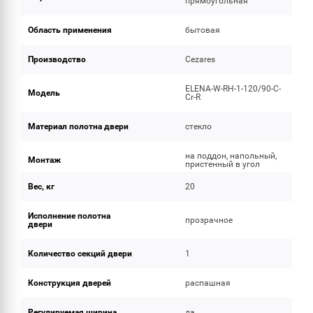
прямоугольная
Область применения
бытовая
Производство
Cezares
ELENA-W-RH-1-120/90-C-
Модель
Cr-R
Материал полотна двери
стекло
на поддон, напольный,
Монтаж
пристенный в угол
Вес, кг
20
Исполнение полотна
прозрачное
двери
Количество секций двери
1
Конструкция дверей
распашная
Регулируемая ширина
да