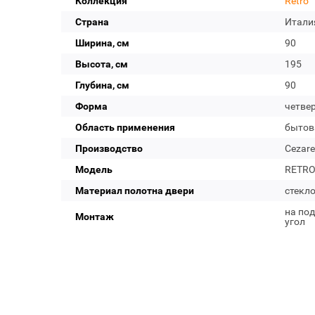
Коллекция
Retro
Страна
Итали
Ширина, см
90
Высота, см
195
Глубина, см
90
Форма
четвер
Область применения
бытов
Производство
Cezare
Модель
RETRO
Материал полотна двери
стекл
на под
Монтаж
угол