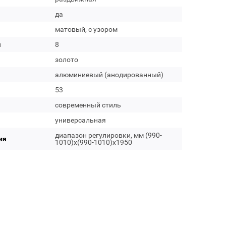
да
матовый, с узором
м
8
золото
алюминиевый (анодированный)
53
современный стиль
универсальная
диапазон регулировки, мм (990-
ия
1010)x(990-1010)x1950