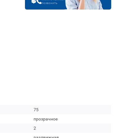
позвонить
75
прозрачное
2
раздвижная