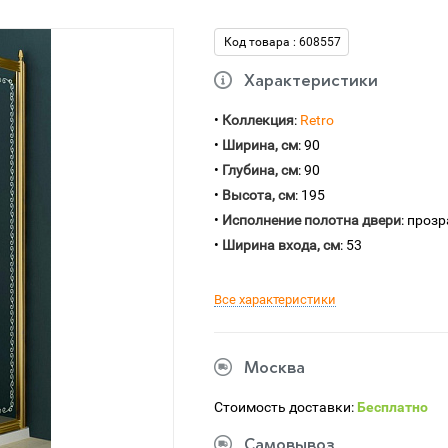
Код товара : 608557
Характеристики
•
Коллекция
:
Retro
•
Ширина, см
: 90
•
Глубина, см
: 90
•
Высота, см
: 195
•
Исполнение полотна двери
: проз
•
Ширина входа, см
: 53
Все характеристики
Москва
Стоимость доставки:
Бесплатно
Самовывоз