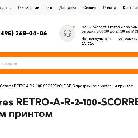
енды
О компании
Опт
Доставка
Сервис
Оплата
Контак
Наши эксперты готовы помочь
сегодня c 09:00 до 21:00 по МС
(495) 268-04-06
Чат консультант
Отправить
заявку
Cezares RETRO-A-R-2-100-SCORREVOLE-CP-G прозрачное с матовым принтом
res RETRO-A-R-2-100-SCOR
м принтом