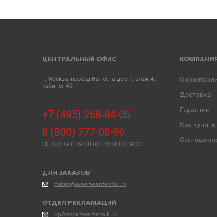
ЦЕНТРАЛЬНЫЙ ОФИС
КОМПАНИ
г. Москва, проезд Нансена дом 1, этаж 4,
О компани
кабинет 46
Доставка
Гарантии
+7 (495) 268-04-06
Как купить
8 (800) 777-08-96
Соглашени
СЕГОДНЯ C 09:00 ДО 21:00 ПО МСК
ДЛЯ ЗАКАЗОВ
zakaz@expert-santehniki.ru
ОТДЕЛ РЕКЛАМАЦИЙ
op@expert-santehniki.ru