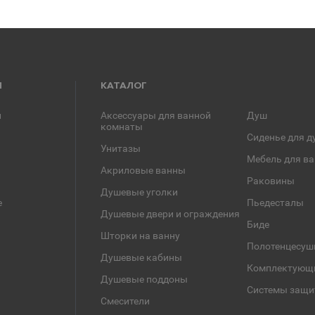
Я
КАТАЛОГ
и
Аксессуары для ванной
Душ
комнаты
Сиденье для д
Унитазы
Мебель для в
Акриловые ванны
Раковины
Душевые уголки
е
Пьедесталы
Душевые двери и ограждения
Биде
Шторки на ванну
Полотенцесуш
Душевые кабины
Комплектующ
Душевые поддоны
Системы защи
Смесители