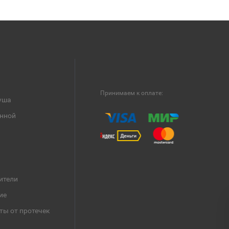
Принимаем к оплате:
уша
анной
ители
ие
ты от протечек