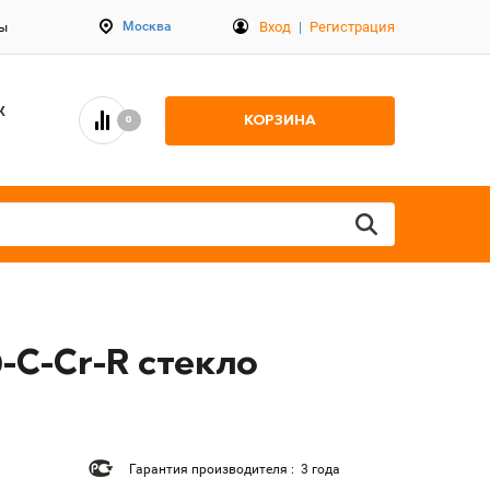
Вход
|
Регистрация
Москва
ты
К
КОРЗИНА
0
-C-Cr-R стекло
Гарантия производителя : 3 года