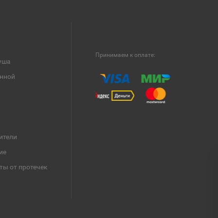
Принимаем к оплате:
уша
анной
ители
ие
ты от протечек