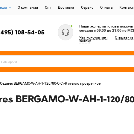
енды
О компании
Опт
Доставка
Сервис
Оплата
Контак
Наши эксперты готовы помочь
сегодня c 09:00 до 21:00 по МС
(495) 108-54-05
Чат консультант
Отправить
заявку
Cezares BERGAMO-W-AH-1-120/80-C-Cr-R стекло прозрачное
es BERGAMO-W-AH-1-120/80