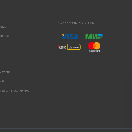
Принимаем к оплате:
уша
анной
ители
ие
ты от протечек