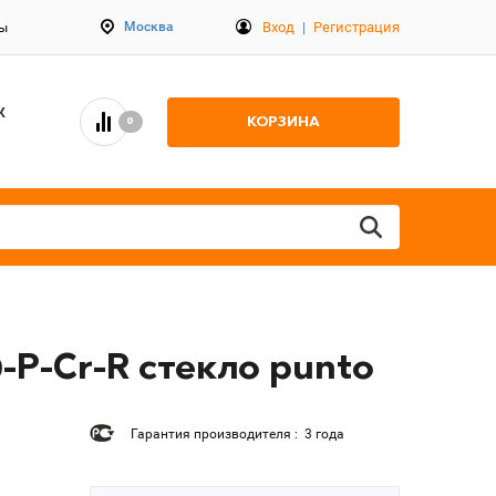
Вход
|
Регистрация
Москва
ты
К
КОРЗИНА
0
P-Cr-R стекло punto
Гарантия производителя : 3 года