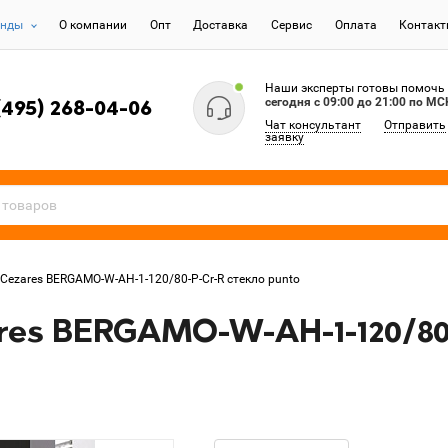
енды
О компании
Опт
Доставка
Сервис
Оплата
Контак
Наши эксперты готовы помочь
сегодня c 09:00 до 21:00 по МС
(495) 268-04-06
Чат консультант
Отправить
заявку
Cezares BERGAMO-W-AH-1-120/80-P-Cr-R стекло punto
es BERGAMO-W-AH-1-120/80-