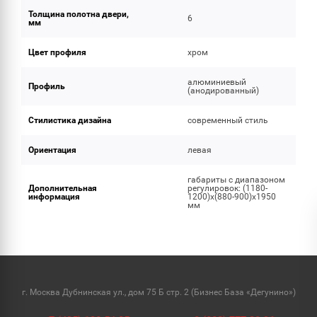
Толщина полотна двери,
6
мм
Цвет профиля
хром
алюминиевый
Профиль
(анодированный)
Стилистика дизайна
современный стиль
Ориентация
левая
габариты с диапазоном
Дополнительная
регулировок: (1180-
информация
1200)x(880-900)x1950
мм
г. Москва Дубнинская ул., дом 75 Б стр. 2 (Бизнес База «Дегунино»)