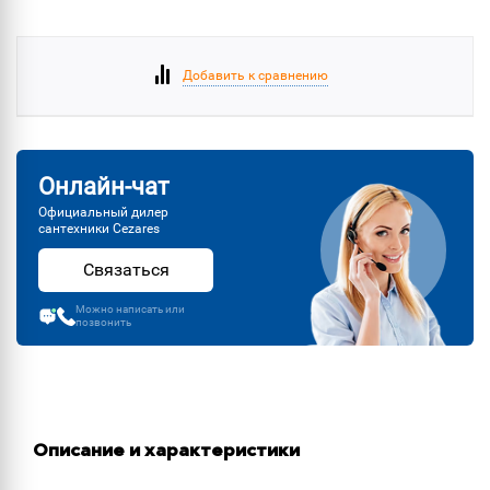
Добавить к сравнению
Онлайн-чат
Официальный дилер
сантехники Cezares
Связаться
Можно написать или
позвонить
Описание и характеристики