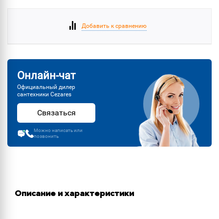
Добавить к сравнению
Онлайн-чат
Официальный дилер
сантехники Cezares
Связаться
Можно написать или
позвонить
Описание и характеристики