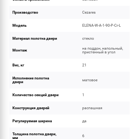
Производство
Cezares
Модель
ELENA-W-A-1-90-P-Cr-L
Материал полотна двери
стекло
на поддон, напольный,
Монтаж
пристенный в угол
Вес, кг
21
Исполнение полотна
матовое
двери
Количество секций двери
1
Конструкция дверей
распашная
Регулируемая ширина
да
Толщина полотна двери,
6
мм