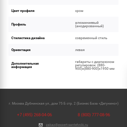
Цвет профиля
хром
алюминиевый
Профиль
(анодированный)
Стилистика дизайна
современный стиль
Ориентация
левая
габариты с диапазоном
Дополнительная
регулировок: (880-
информация
900)x(880-900)x1950 мм
г. Москва Дубнинская ул., дом 75 Б стр. 2 (Бизнес База «Дегунино»)
+7 (495) 268-04-06
8 (800) 777-08-96
zakaz@expert-santehniki.ru