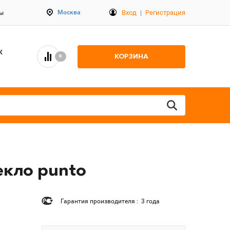
Вход
|
Регистрация
Москва
ты
К
КОРЗИНА
0
екло punto
Гарантия производителя : 3 года