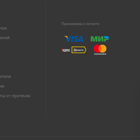
Принимаем к оплате:
уша
анной
ители
ие
ты от протечек