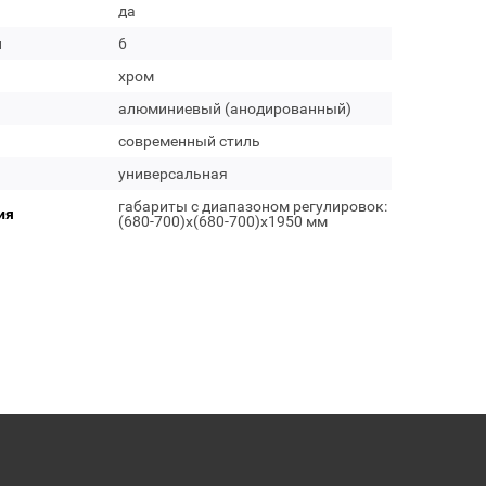
да
м
6
хром
алюминиевый (анодированный)
современный стиль
универсальная
габариты с диапазоном регулировок:
ия
(680-700)x(680-700)x1950 мм