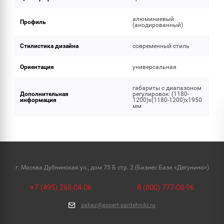
алюминиевый
Профиль
(анодированный)
Стилистика дизайна
современный стиль
Ориентация
универсальная
габариты с диапазоном
Дополнительная
регулировок: (1180-
информация
1200)x(1180-1200)x1950
мм
г. Москва Дубнинская ул., дом 75 Б стр. 2 (Бизнес База «Дегунино»)
+7 (495) 268-04-06
8 (800) 777-08-96
zakaz@expert-santehniki.ru