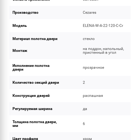
Производство
Cezares
Модель
ELENA-W-A-22-120-C-Cr
Материал полотна двери
стекло
на поддон, напольный,
Монтаж
пристенный в угол
Исполнение полотна
прозрачное
двери
Количество секций двери
2
Конструкция дверей
распашная
Регулируемая ширина
да
Толщина полотна двери,
6
мм
Цвет профиля
хром