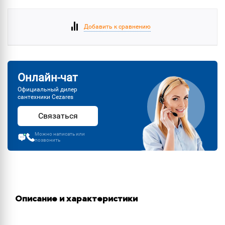
Добавить к сравнению
Онлайн-чат
Официальный дилер
сантехники Cezares
Связаться
Можно написать или
позвонить
Описание и характеристики