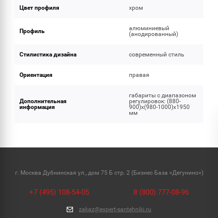
Цвет профиля
хром
алюминиевый
Профиль
(анодированный)
Стилистика дизайна
современный стиль
Ориентация
правая
габариты с диапазоном
Дополнительная
регулировок: (880-
информация
900)x(980-1000)x1950
мм
г. Москва Дубнинская ул., дом 75 Б стр. 2 (Бизнес База «Дегунино»)
+7 (495) 108-54-05
8 (800) 777-08-96
zakaz@expert-santehniki.ru