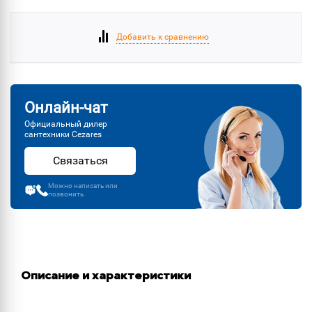
Добавить к сравнению
Онлайн-чат
Официальный дилер
сантехники Cezares
Связаться
Можно написать или
позвонить
Описание и характеристики