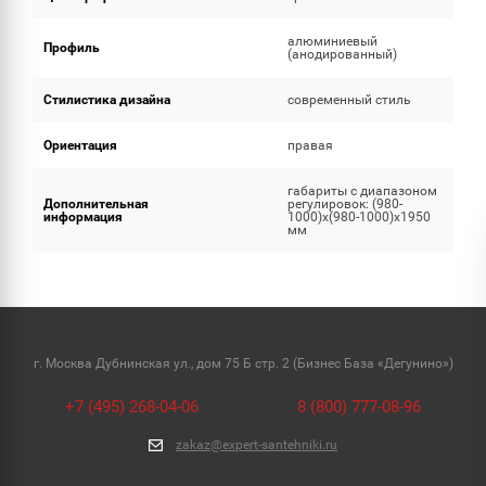
алюминиевый
Профиль
(анодированный)
Стилистика дизайна
современный стиль
Ориентация
правая
габариты с диапазоном
Дополнительная
регулировок: (980-
информация
1000)x(980-1000)x1950
мм
г. Москва Дубнинская ул., дом 75 Б стр. 2 (Бизнес База «Дегунино»)
+7 (495) 268-04-06
8 (800) 777-08-96
zakaz@expert-santehniki.ru