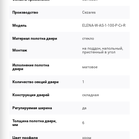
Производство
Cezares
Модель
ELENA-W-AS-1-100-P-Cr-R
Материал полотна двери
стекло
на поддон, напольный,
Монтаж
пристенный в угол
Исполнение полотна
матовое
двери
Количество секций двери
1
Конструкция дверей
складная
Регулируемая ширина
да
Толщина полотна двери,
6
мм
Цвет профиля
хром