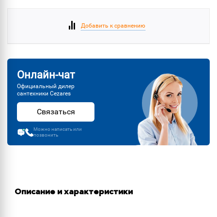
Добавить к сравнению
Онлайн-чат
Официальный дилер
сантехники Cezares
Связаться
Можно написать или
позвонить
Описание и характеристики